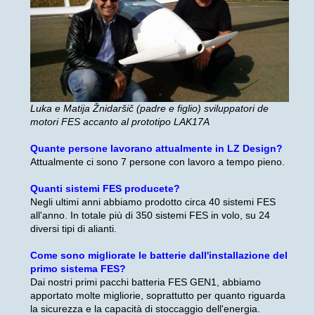
Luka e Matija Žnidaršič (padre e figlio) sviluppatori de
motori FES
accanto al prototipo LAK17A
Quante persone lavorano attualmente in LZ Design?
Attualmente ci sono 7 persone con lavoro a tempo pieno.
Quanti sistemi FES producete?
Negli ultimi anni abbiamo prodotto circa 40 sistemi FES
all'anno. In totale più di 350 sistemi FES in volo, su 24
diversi tipi di alianti.
Come sono migliorate le batterie dall'installazione del
primo sistema FES?
Dai nostri primi pacchi batteria FES GEN1, abbiamo
apportato molte migliorie, soprattutto per quanto riguarda
la sicurezza e la capacità di stoccaggio dell'energia.