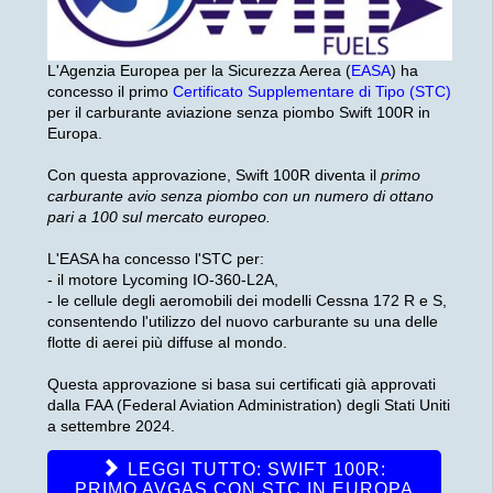
L'Agenzia Europea per la Sicurezza Aerea (
EASA
) ha
concesso il primo
Certificato Supplementare di Tipo (STC)
per il carburante aviazione senza piombo Swift 100R in
Europa.
Con questa approvazione, Swift 100R diventa il
primo
carburante avio senza piombo con un numero di ottano
pari a 100 sul mercato europeo.
L'EASA ha concesso l'STC per:
- il motore Lycoming IO-360-L2A,
- le cellule degli aeromobili dei modelli Cessna 172 R e S,
consentendo l'utilizzo del nuovo carburante su una delle
flotte di aerei più diffuse al mondo.
Questa approvazione si basa sui certificati già approvati
dalla FAA (Federal Aviation Administration) degli Stati Uniti
a settembre 2024.
LEGGI TUTTO: SWIFT 100R:
PRIMO AVGAS CON STC IN EUROPA