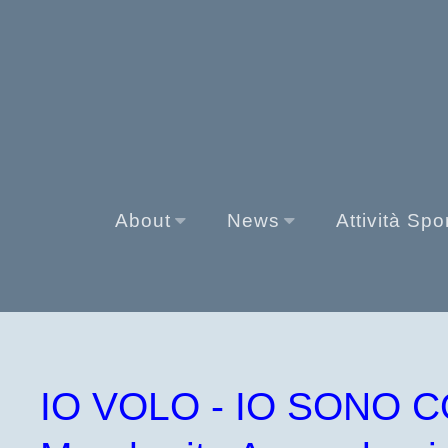
About
News
Attività Spo
IO VOLO - IO SONO C