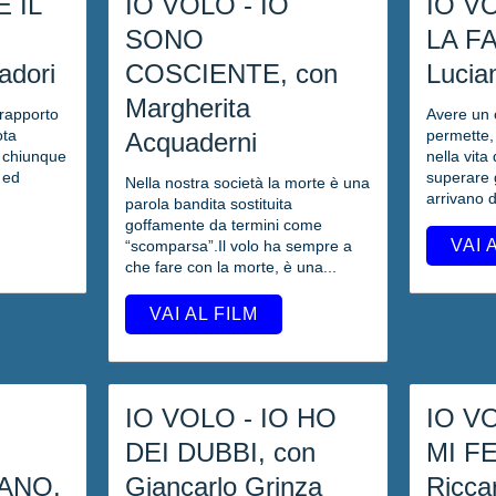
E IL
IO VOLO - IO
IO V
SONO
LA F
adori
COSCIENTE, con
Lucia
Margherita
 rapporto
Avere un 
ota
permette,
Acquaderni
 chiunque
nella vita d
 ed
superare g
Nella nostra società la morte è una
arrivano d
parola bandita sostituita
goffamente da termini come
VAI 
“scomparsa”.Il volo ha sempre a
che fare con la morte, è una...
VAI AL FILM
IO VOLO - IO HO
IO V
DEI DUBBI, con
MI F
ANO,
Giancarlo Grinza
Riccar