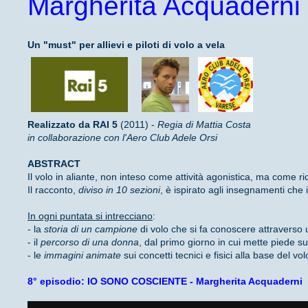
Margherita Acquaderni
Un "must" per allievi e piloti di volo a vela
Realizzato da RAI 5
(2011) -
Regia di Mattia Costa
in collaborazione con l'Aero Club Adele Orsi
ABSTRACT
Il volo in aliante, non inteso come attività agonistica, ma come rice
Il racconto,
diviso in 10 sezioni
, è ispirato agli insegnamenti che i
In ogni puntata si intrecciano
:
- la
storia di un campione
di volo che si fa conoscere attraverso u
- il
percorso di una donna
, dal primo giorno in cui mette piede su
- le
immagini animate
sui concetti tecnici e fisici alla base del vol
8° episodio: IO SONO COSCIENTE - Margherita Acquaderni