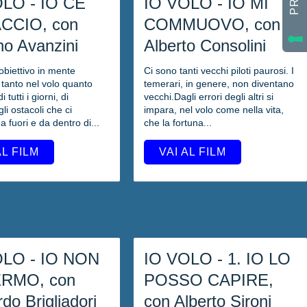
OLO - IO CE
IO VOLO - IO MI
ACCIO, con
COMMUOVO, con
no Avanzini
Alberto Consolini
obiettivo in mente
Ci sono tanti vecchi piloti paurosi. I
 tanto nel volo quanto
temerari, in genere, non diventano
i tutti i giorni, di
vecchi.Dagli errori degli altri si
li ostacoli che ci
impara, nel volo come nella vita,
a fuori e da dentro di...
che la fortuna...
AL FILM
VAI AL FILM
OLO - IO NON
IO VOLO - 1. IO LO
ERMO, con
POSSO CAPIRE,
do Brigliadori
con Alberto Sironi