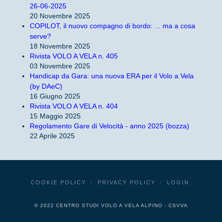
26-06-2025
20 Novembre 2025
COPILOT, il nuovo compagno di bordo: ... ma a cosa
serve?
18 Novembre 2025
Rivista VOLO A VELA n. 405
03 Novembre 2025
Handicap da Gara: una nuova ERA per il Volo a Vela
(by DAeC)
16 Giugno 2025
Rivista VOLO A VELA n. 404
15 Maggio 2025
Regolamento Gare di Velocità - anno 2025 (bozza)
22 Aprile 2025
COOKIE POLICY
PRIVACY POLICY
LOGIN
© 2022 CENTRO STUDI VOLO A VELA ALPINO - CSVVA