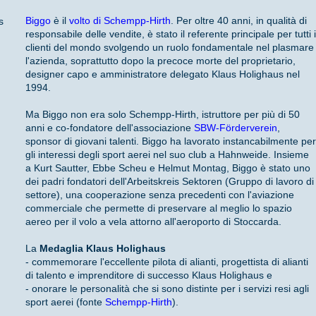
Biggo
è il
volto di Schempp-Hirth
. Per oltre 40 anni, in qualità di
s
responsabile delle vendite, è stato il referente principale per tutti 
clienti del mondo svolgendo un ruolo fondamentale nel plasmare
l'azienda, soprattutto dopo la precoce morte del proprietario,
designer capo e amministratore delegato Klaus Holighaus nel
1994.
Ma Biggo non era solo Schempp-Hirth, istruttore per più di 50
anni e co-fondatore dell'associazione
SBW-Förderverein
,
sponsor di giovani talenti. Biggo ha lavorato instancabilmente pe
gli interessi degli sport aerei nel suo club a Hahnweide. Insieme
a Kurt Sautter, Ebbe Scheu e Helmut Montag, Biggo è stato uno
dei padri fondatori dell'Arbeitskreis Sektoren (Gruppo di lavoro di
settore), una cooperazione senza precedenti con l'aviazione
commerciale che permette di preservare al meglio lo spazio
aereo per il volo a vela attorno all'aeroporto di Stoccarda.
La
Medaglia Klaus Holighaus
- commemorare l'eccellente pilota di alianti, progettista di alianti
di talento e imprenditore di successo Klaus Holighaus e
- onorare le personalità che si sono distinte per i servizi resi agli
sport aerei (fonte
Schempp-Hirth
).