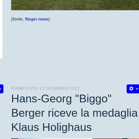
(fonte,
flieger.news
)
PUBBLICATO: 21 DICEMBRE 2022
Hans-Georg "Biggo"
Berger riceve la medaglia
Klaus Holighaus