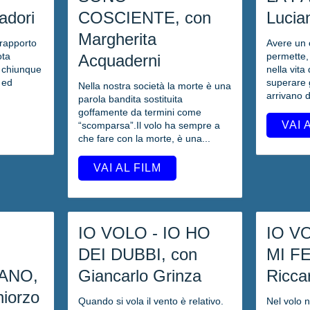
adori
COSCIENTE, con
Lucia
Margherita
 rapporto
Avere un 
ota
permette,
Acquaderni
 chiunque
nella vita d
 ed
superare g
Nella nostra società la morte è una
arrivano d
parola bandita sostituita
goffamente da termini come
VAI 
“scomparsa”.Il volo ha sempre a
che fare con la morte, è una...
VAI AL FILM
IO VOLO - IO HO
IO V
DEI DUBBI, con
MI F
ANO,
Giancarlo Grinza
Riccar
iorzo
Quando si vola il vento è relativo.
Nel volo n