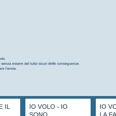
olo.
 senza essere del tutto sicuri delle conseguenze.
re l’ansia.
E IL
IO VOLO - IO
IO V
SONO
LA F