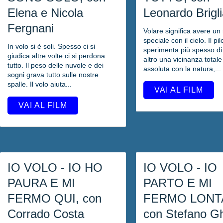
Elena e Nicola
Leonardo Brigli
Fergnani
Volare significa avere un
speciale con il cielo. Il pil
In volo si è soli. Spesso ci si
sperimenta più spesso di
giudica altre volte ci si perdona
altro una vicinanza totale
tutto. Il peso delle nuvole e dei
assoluta con la natura,...
sogni grava tutto sulle nostre
spalle. Il volo aiuta...
VAI AL FILM
VAI AL FILM
IO VOLO - IO HO
IO VOLO - IO
PAURA E MI
PARTO E MI
FERMO QUI, con
FERMO LONT
Corrado Costa
con Stefano Gh