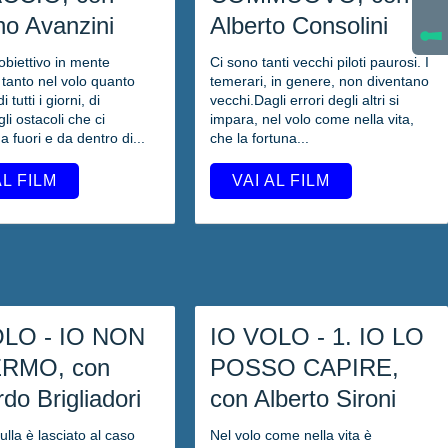
no Avanzini
Alberto Consolini
obiettivo in mente
Ci sono tanti vecchi piloti paurosi. I
 tanto nel volo quanto
temerari, in genere, non diventano
i tutti i giorni, di
vecchi.Dagli errori degli altri si
li ostacoli che ci
impara, nel volo come nella vita,
a fuori e da dentro di...
che la fortuna...
AL FILM
VAI AL FILM
OLO - IO NON
IO VOLO - 1. IO LO
ERMO, con
POSSO CAPIRE,
do Brigliadori
con Alberto Sironi
ulla è lasciato al caso
Nel volo come nella vita è