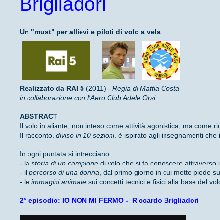
Brigliadori
Un "must" per allievi e piloti di volo a vela
Realizzato da RAI 5
(2011) -
Regia di Mattia Costa
in collaborazione con l'Aero Club Adele Orsi
ABSTRACT
Il volo in aliante, non inteso come attività agonistica, ma come rice
Il racconto,
diviso in 10 sezioni
, è ispirato agli insegnamenti che i
In ogni puntata si intrecciano
:
- la
storia di un campione
di volo che si fa conoscere attraverso u
- il
percorso di una donna
, dal primo giorno in cui mette piede su
- le
immagini animate
sui concetti tecnici e fisici alla base del vol
2° episodio: IO NON MI FERMO - Riccardo Brigliadori