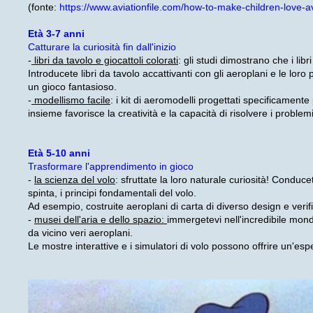
(fonte:
https://www.aviationfile.com/how-to-make-children-love-av
Età 3-7 anni
Catturare la curiosità fin dall'inizio
-
libri da tavolo e giocattoli colorati
: gli studi dimostrano che i lib
Introducete libri da tavolo accattivanti con gli aeroplani e le loro 
un gioco fantasioso.
-
modellismo facile
: i kit di aeromodelli progettati specificament
insieme favorisce la creatività e la capacità di risolvere i proble
Età 5-10 anni
Trasformare l'apprendimento in gioco
-
la scienza del volo
: sfruttate la loro naturale curiosità! Conduc
spinta, i principi fondamentali del volo.
Ad esempio, costruite aeroplani di carta di diverso design e verif
-
musei dell'aria e dello spazio:
immergetevi nell'incredibile mond
da vicino veri aeroplani.
Le mostre interattive e i simulatori di volo possono offrire un'es