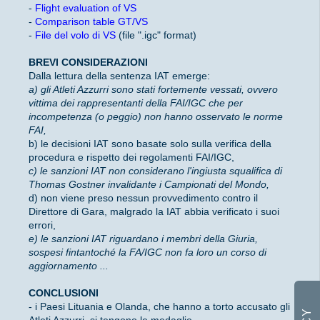
-
Flight evaluation of VS
-
Comparison table GT/VS
-
File del volo di VS
(file ".igc" format)
BREVI CONSIDERAZIONI
Dalla lettura della sentenza IAT emerge:
a) gli Atleti Azzurri sono stati fortemente vessati, ovvero
vittima dei rappresentanti della FAI/IGC che per
incompetenza (o peggio) non hanno osservato le norme
FAI,
b) le decisioni IAT sono basate solo sulla verifica della
procedura e rispetto dei regolamenti FAI/IGC,
c) le sanzioni IAT non considerano l'ingiusta squalifica di
Thomas Gostner invalidante i Campionati del Mondo,
d) non viene preso nessun provvedimento contro il
Direttore di Gara, malgrado la IAT abbia verificato i suoi
errori,
e) le sanzioni IAT riguardano i membri della Giuria,
sospesi fintantoché la FA/IGC non fa loro un corso di
aggiornamento ...
CONCLUSIONI
- i Paesi Lituania e Olanda, che hanno a torto accusato gli
Atleti Azzurri, si tengono le medaglie,