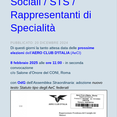
Sociali / STS /
Rappresentanti di
Specialità
PUBBLICATO: 20 DICEMBRE 2024
Di questi giorni la tanto attesa data delle
prossime
elezioni
dell'
AERO CLUB D'ITALIA
(AeCI)
8 febbraio 2025
alle
ore
11:00
- in seconda
convocazione
c/o Salone d'Onore del CONI, Roma
con
OdG
dell'
Assemblea Straordinaria
: adozione
nuovo
testo Statuto tipo degli AeC federati