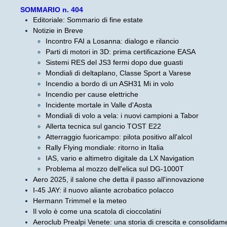
SOMMARIO n. 404
Editoriale: Sommario di fine estate
Notizie in Breve
Incontro FAI a Losanna: dialogo e rilancio
Parti di motori in 3D: prima certificazione EASA
Sistemi RES del JS3 fermi dopo due guasti
Mondiali di deltaplano, Classe Sport a Varese
Incendio a bordo di un ASH31 Mi in volo
Incendio per cause elettriche
Incidente mortale in Valle d'Aosta
Mondiali di volo a vela: i nuovi campioni a Tabor
Allerta tecnica sul gancio TOST E22
Atterraggio fuoricampo: pilota positivo all'alcol
Rally Flying mondiale: ritorno in Italia
IAS, vario e altimetro digitale da LX Navigation
Problema al mozzo dell'elica sul DG-1000T
Aero 2025, il salone che detta il passo all'innovazione
I-45 JAY: il nuovo aliante acrobatico polacco
Hermann Trimmel e la meteo
Il volo è come una scatola di cioccolatini
Aeroclub Prealpi Venete: una storia di crescita e consolidam