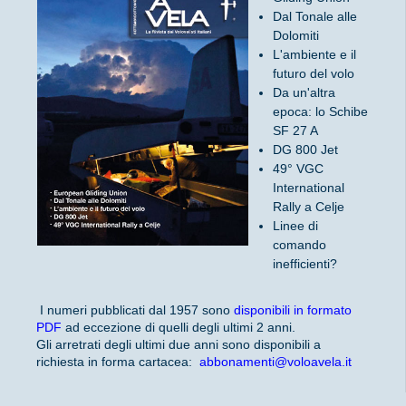
Dal Tonale alle
Dolomiti
L'ambiente e il
futuro del volo
Da un'altra
epoca: lo Schibe
SF 27 A
DG 800 Jet
49° VGC
International
Rally a Celje
Linee di
comando
inefficienti?
I numeri pubblicati dal 1957 sono
disponibili in formato
PDF
ad eccezione di quelli degli ultimi 2 anni.
Gli arretrati degli ultimi due anni sono disponibili a
richiesta in forma cartacea:
abbonamenti@voloavela.it